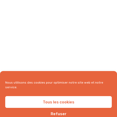
Nous utilisons des cookies pour optimiser notre site web et notre
service.
Tous les cookies
Refuser
comptoirindien.fr | Tous droits réservés ©