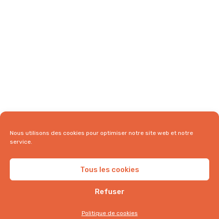
Nous utilisons des cookies pour optimiser notre site web et notre
service.
Tous les cookies
Refuser
comptoirindien.fr | Tous droits réservés ©
Qui sommes-nous ?
Contact
Politique de cookies
Politique de cookies